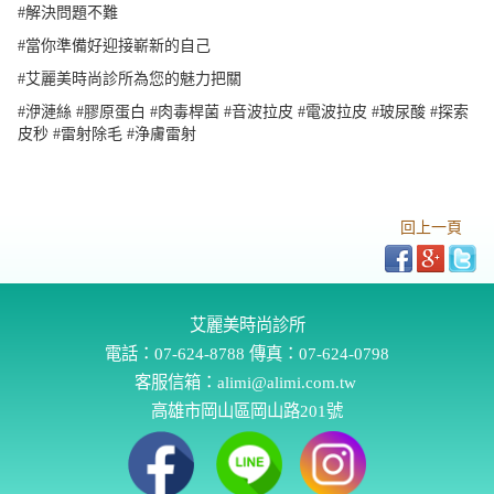
#解決問題不難
#當你準備好迎接嶄新的自己
#艾麗美時尚診所為您的魅力把關
#洢漣絲 #膠原蛋白 #肉毒桿菌 #音波拉皮 #電波拉皮 #玻尿酸 #探索
皮秒 #雷射除毛 #浄膚雷射
回上一頁
艾麗美時尚診所
電話：
07-624-8788
傳真：07-624-0798
客服信箱：
alimi@alimi.com.tw
高雄市岡山區岡山路201號